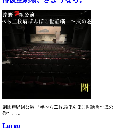
劇団岸野組公演 『半ぺら二枚肩ぽんぽこ世話噺〜戌の
巻〜』…
Largo