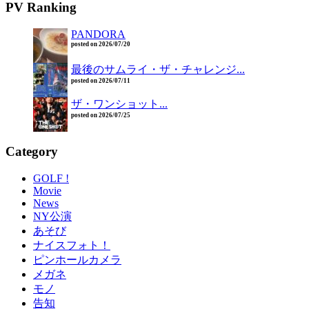
PV Ranking
PANDORA
posted on 2026/07/20
最後のサムライ・ザ・チャレンジ...
posted on 2026/07/11
ザ・ワンショット...
posted on 2026/07/25
Category
GOLF !
Movie
News
NY公演
あそび
ナイスフォト！
ピンホールカメラ
メガネ
モノ
告知