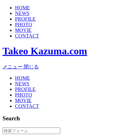
HOME
NEWS
PROFILE
PHOTO
MOVIE
CONTACT
Takeo Kazuma.com
メニュー
閉じる
HOME
NEWS
PROFILE
PHOTO
MOVIE
CONTACT
Search