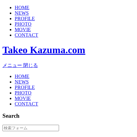
HOME
NEWS
PROFILE
PHOTO
MOVIE
CONTACT
Takeo Kazuma.com
メニュー
閉じる
HOME
NEWS
PROFILE
PHOTO
MOVIE
CONTACT
Search