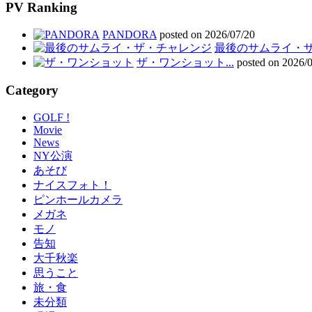
PV Ranking
PANDORA
posted on 2026/07/20
最後のサムライ・ザ・
ザ・ワンショット...
posted on 2026/
Category
GOLF !
Movie
News
NY公演
あそび
ナイスフォト！
ピンホールカメラ
メガネ
モノ
告知
大千秋楽
思うこと
旅・食
未分類