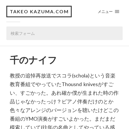
TAKEO KAZUMA.COM
メニュー
千のナイフ
教授の追悼再放送でスコラ
(schola)
という音楽
教育番組でやっていた
Thousnd
knives
がすご
い、すごかった。あれ確か僕が生まれた時の作
品じゃなかったっけ？ピアノ伴奏だけのとか
色々なアレンジのバージョンを聴いたけどこの
番組の
YMO
演奏がすごいよかった。まだまだ
模索していて
(
往年の名曲としてやっている感