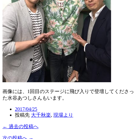
画像には、1回目のステージに飛び入りで登壇してくださっ
た水谷あつしさんもいます。
2017/04/25
投稿先
大千秋楽
,
現場より
← 過去の投稿へ
次の投稿へ →