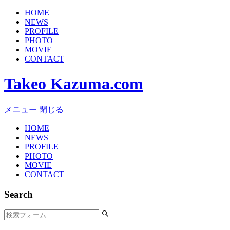
HOME
NEWS
PROFILE
PHOTO
MOVIE
CONTACT
Takeo Kazuma.com
メニュー
閉じる
HOME
NEWS
PROFILE
PHOTO
MOVIE
CONTACT
Search