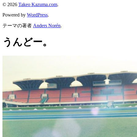
© 2026
Takeo Kazuma.com
.
Powered by
WordPress
.
テーマの著者
Anders Norén
.
うんどー。