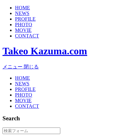
HOME
NEWS
PROFILE
PHOTO
MOVIE
CONTACT
Takeo Kazuma.com
メニュー
閉じる
HOME
NEWS
PROFILE
PHOTO
MOVIE
CONTACT
Search