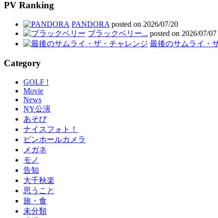
PV Ranking
PANDORA
posted on 2026/07/20
ブラックベリー...
posted on 2026/07/07
最後のサムライ・ザ・
Category
GOLF !
Movie
News
NY公演
あそび
ナイスフォト！
ピンホールカメラ
メガネ
モノ
告知
大千秋楽
思うこと
旅・食
未分類