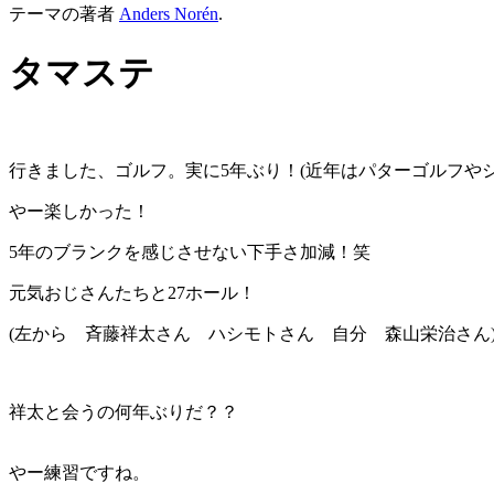
テーマの著者
Anders Norén
.
タマステ
行きました、ゴルフ。実に
5
年ぶり！
(
近年はパターゴルフや
やー楽しかった！
5
年のブランクを感じさせない下手さ加減！笑
元気おじさんたちと
27
ホール！
(左から 斉藤祥太さん ハシモトさん 自分 森山栄治さん
祥太と会うの何年ぶりだ？？
やー練習ですね。