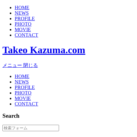
HOME
NEWS
PROFILE
PHOTO
MOVIE
CONTACT
Takeo Kazuma.com
メニュー
閉じる
HOME
NEWS
PROFILE
PHOTO
MOVIE
CONTACT
Search