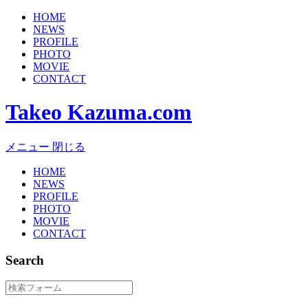
HOME
NEWS
PROFILE
PHOTO
MOVIE
CONTACT
Takeo Kazuma.com
メニュー
閉じる
HOME
NEWS
PROFILE
PHOTO
MOVIE
CONTACT
Search