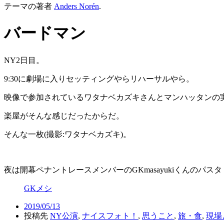
テーマの著者
Anders Norén
.
バードマン
NY2日目。
9:30に劇場に入りセッティングやらリハーサルやら。
映像で参加されているワタナベカズキさんとマンハッタンの
楽屋がそんな感じだったからだ。
そんな一枚(撮影:ワタナベカズキ)。
夜は開幕ペナントレースメンバーのGKmasayukiくんのパス
GKメシ
2019/05/13
投稿先
NY公演
,
ナイスフォト！
,
思うこと
,
旅・食
,
現場