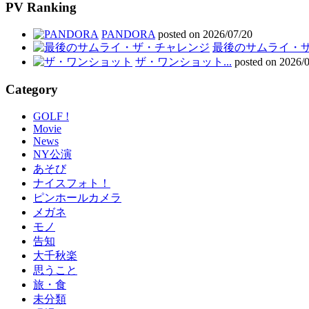
PV Ranking
PANDORA
posted on 2026/07/20
最後のサムライ・ザ・
ザ・ワンショット...
posted on 2026/
Category
GOLF !
Movie
News
NY公演
あそび
ナイスフォト！
ピンホールカメラ
メガネ
モノ
告知
大千秋楽
思うこと
旅・食
未分類