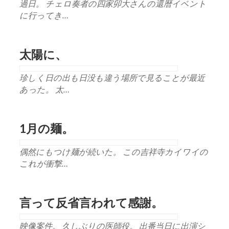
過日。 チェロ奏者の四家卯大さんの還暦イベント
に行ってき…
太陽に、
珍しく日の出も日没も違う場所で見ることが最近
あった。 太…
1月の麺。
偶然にもつけ麺が続いた。 この吉祥寺カイワイの
これが衝撃…
言って反省言われて感謝。
映像案件。 久しぶりの医師役。 出番当日に出演シ