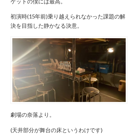
ケットの僕には最高。
初演時(15
年前)乗り越えられなかった課題の解
決を目指した静かなる決意。
劇場の奈落より。
(
天井部分が舞台の床というわけです
)