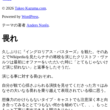
© 2026
Takeo Kazuma.com
.
Powered by
WordPress
.
テーマの著者
Anders Norén
.
畏れ
久しぶりに『イングロリアス・バスターズ』を観た。そのあ
とでWikipediaを見たらナチの将校を演じたクリストフ・ヴァ
ルツは最初にオファーをいただいた時に「とてもじゃないけ
ど演じ切れない」と返事をしたそうだ。
演じる事に対する畏(おそ)れ。
自分が観て心揺さぶられる演技を見せてくださった方々はみ
なその大いなる畏れを乗り越えて表現されている様に思う。
想像力のかけらもないタイプ・キャストでも注意深く本と向
き合ってみるととてつもない何かを秘めていて、、、もっと
もっと丁寧に表出できる人間でありたい。