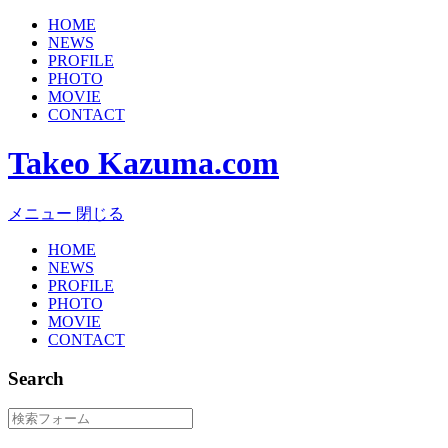
HOME
NEWS
PROFILE
PHOTO
MOVIE
CONTACT
Takeo Kazuma.com
メニュー
閉じる
HOME
NEWS
PROFILE
PHOTO
MOVIE
CONTACT
Search