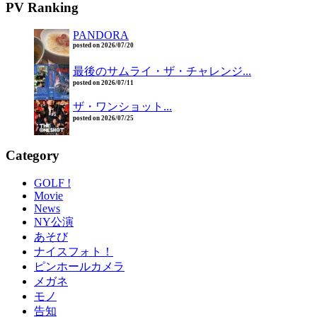
PV Ranking
PANDORA
posted on 2026/07/20
最後のサムライ・ザ・チャレンジ...
posted on 2026/07/11
ザ・ワンショット...
posted on 2026/07/25
Category
GOLF !
Movie
News
NY公演
あそび
ナイスフォト！
ピンホールカメラ
メガネ
モノ
告知