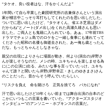
“タケオ、良い役者はな、汗をかくんだよ”
1年間いて自ら卒業した劇団研究所の吉兼保さんという演出
家が稽古中こっそり耳打ちしてくれたのを思い出しだした。
ついでに思い出したけど、“タケオくん、省エネ芝居はダメ
だからね”とノート(ダメ出し)をくれた高瀬久雄さんも思い
出した。ご両人とも鬼籍に入られている。あぁ、17年前TBS
ドラマでチェジュ島でのロケをご一緒し食事にも連れてって
くださった昭和の名優も御逝去された、あー俺も歳とったん
だな。もっとちゃんとしなきゃな。
親父の出現によりさらに場面が動き、何より(演出の)岸野さ
んが楽しそうなのだ。メシの時、ユキちゃんを楽しませる為
に(この公演に)出る、みたいな事を言っていたっけ。ユキち
ゃんて誰？と聞いたら岸野(岸野幸正・きしのゆきまさ)さん
のことだった。昔からそう呼んでいたらしい。
“リスクを負え 命を賭けろ 正気を捨てろ バカになれ”
汗で思い出したけど10年くらい前までは舞台出演の台本のど
こかにいつもこの言葉を書いていた。“アクターズスタジオ
インタビュー”のアンソニー・ホプキンスの言葉だ。