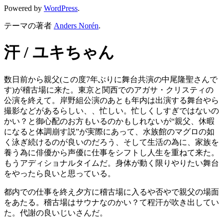
Powered by
WordPress
.
テーマの著者
Anders Norén
.
汗 / ユキちゃん
数日前から親父(この度7年ぶりに舞台共演の中尾隆聖さんで
す)が稽古場に来た。東京と関西でのアガサ・クリスティの
公演を終えて。岸野組公演のあとも年内は出演する舞台やら
撮影などがあるらしい、、忙しい。忙しくしすぎではないの
かい？と御心配のお方もいるのかもしれないが“親父、休暇
になると体調崩す説”が実際にあって、水族館のマグロの如
く泳ぎ続けるのが良いのだろう、そして生活の為に、家族を
養う為に俳優から声優に仕事をシフトし人生を重ねて来た。
もうアディショナルタイムだ。身体が動く限りやりたい舞台
をやったら良いと思っている。
都内での仕事を終え夕方に稽古場に入るや否やで親父の場面
をあたる。稽古場はサウナなのかい？て程汗が吹き出してい
た。代謝の良いじいさんだ。