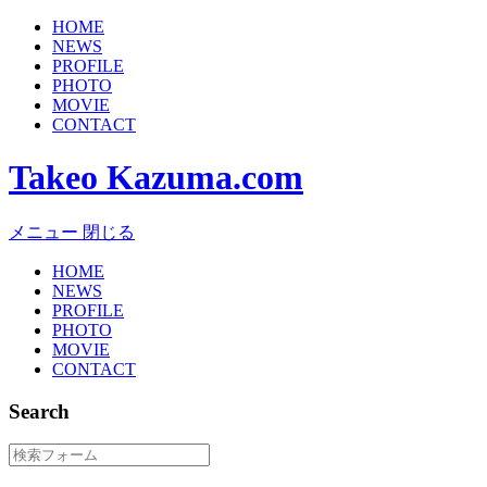
HOME
NEWS
PROFILE
PHOTO
MOVIE
CONTACT
Takeo Kazuma.com
メニュー
閉じる
HOME
NEWS
PROFILE
PHOTO
MOVIE
CONTACT
Search