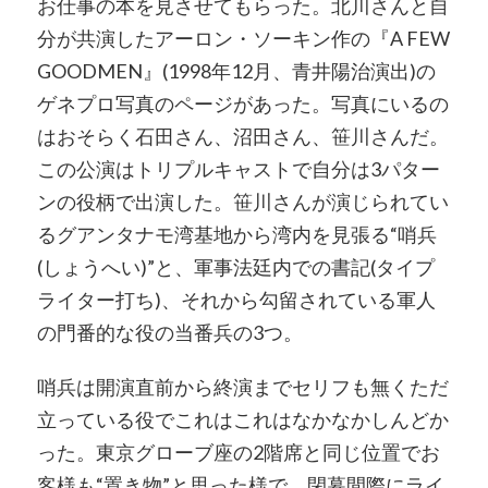
お仕事の本を見させてもらった。北川さんと自
分が共演したアーロン・ソーキン作の『A FEW
GOODMEN』(1998年12月、青井陽治演出)の
ゲネプロ写真のページがあった。写真にいるの
はおそらく石田さん、沼田さん、笹川さんだ。
この公演はトリプルキャストで自分は3パター
ンの役柄で出演した。笹川さんが演じられてい
るグアンタナモ湾基地から湾内を見張る“哨兵
(しょうへい)”と、軍事法廷内での書記(タイプ
ライター打ち)、それから勾留されている軍人
の門番的な役の当番兵の3つ。
哨兵は開演直前から終演までセリフも無くただ
立っている役でこれはこれはなかなかしんどか
った。東京グローブ座の2階席と同じ位置でお
客様も“置き物”と思った様で、閉幕間際にライ