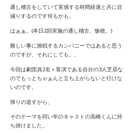
通し稽古をしていて実感する時間経過と共に目
減りするのです何もかも。
はぁぁ。(本日2回実施の通し稽古、惨敗。)
難しい事に挑戦するカンパニーではあると思う
のですが、それにしても。。
今回は劇団員
2
名＋客演である自分の
3
人芝居な
のでもっとちゃぁんと立ち上がらないと行けな
いのです。
帰りの道すがら、
そのテーマを同い年のキャストの高崎くんに持
ち掛けました。