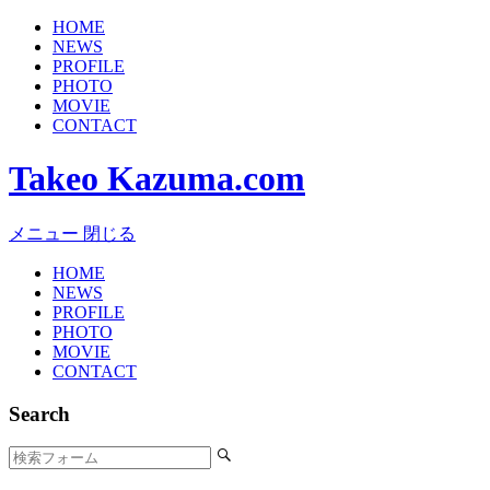
HOME
NEWS
PROFILE
PHOTO
MOVIE
CONTACT
Takeo Kazuma.com
メニュー
閉じる
HOME
NEWS
PROFILE
PHOTO
MOVIE
CONTACT
Search