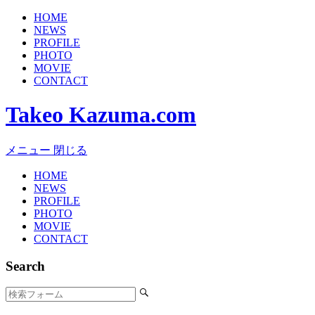
HOME
NEWS
PROFILE
PHOTO
MOVIE
CONTACT
Takeo Kazuma.com
メニュー
閉じる
HOME
NEWS
PROFILE
PHOTO
MOVIE
CONTACT
Search