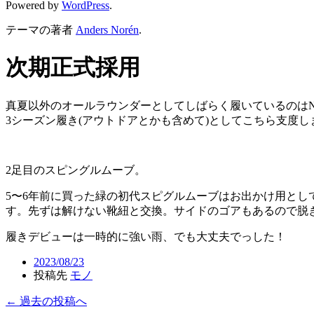
Powered by
WordPress
.
テーマの著者
Anders Norén
.
次期正式採用
真夏以外のオールラウンダーとしてしばらく履いているのは
3
シーズン履き
(
アウトドアとかも含めて
)
としてこちら支度し
2
足目のスピングルムーブ。
5
〜
6
年前に買った緑の初代スピグルムーブはお出かけ用とし
す。先ずは解けない靴紐と交換。サイドのゴアもあるので脱
履きデビューは一時的に強い雨、でも大丈夫でっした！
2023/08/23
投稿先
モノ
← 過去の投稿へ