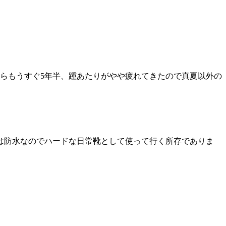
らもうすぐ
5
年半、踵あたりがやや疲れてきたので真夏以外の
は防水なのでハードな日常靴として使って行く所存でありま