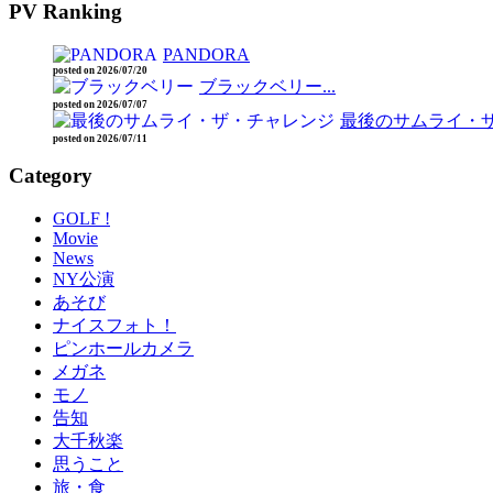
PV Ranking
PANDORA
posted on 2026/07/20
ブラックベリー...
posted on 2026/07/07
最後のサムライ・ザ
posted on 2026/07/11
Category
GOLF !
Movie
News
NY公演
あそび
ナイスフォト！
ピンホールカメラ
メガネ
モノ
告知
大千秋楽
思うこと
旅・食