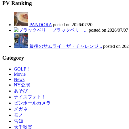
PV Ranking
PANDORA
posted on 2026/07/20
ブラックベリー...
posted on 2026/07/07
最後のサムライ・ザ・チャレンジ...
posted on 202
Category
GOLF !
Movie
News
NY公演
あそび
ナイスフォト！
ピンホールカメラ
メガネ
モノ
告知
大千秋楽