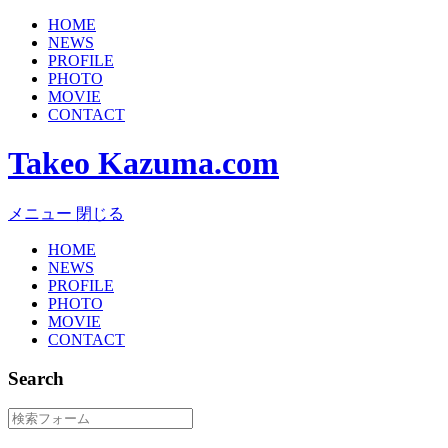
HOME
NEWS
PROFILE
PHOTO
MOVIE
CONTACT
Takeo Kazuma.com
メニュー
閉じる
HOME
NEWS
PROFILE
PHOTO
MOVIE
CONTACT
Search