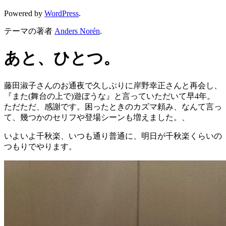
Powered by
WordPress
.
テーマの著者
Anders Norén
.
あと、ひとつ。
藤田淑子さんのお通夜で久しぶりに岸野幸正さんと再会し、
『また
(
舞台の上で
)
遊ぼうな』と言っていただいて早
4
年。
ただただ、感謝です。困ったときのカズマ頼み、なんて言っ
て、幾つかのセリフや登場シーンも増えました。、
いよいよ千秋楽、いつも通り普通に、明日が千秋楽くらいの
つもりでやります。