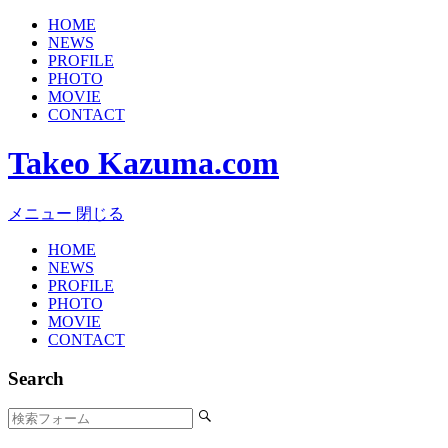
HOME
NEWS
PROFILE
PHOTO
MOVIE
CONTACT
Takeo Kazuma.com
メニュー
閉じる
HOME
NEWS
PROFILE
PHOTO
MOVIE
CONTACT
Search