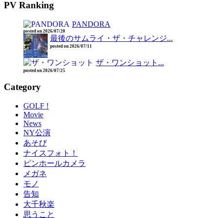
PV Ranking
PANDORA
posted on 2026/07/20
最後のサムライ・ザ・チャレンジ...
posted on 2026/07/11
ザ・ワンショット...
posted on 2026/07/25
Category
GOLF !
Movie
News
NY公演
あそび
ナイスフォト！
ピンホールカメラ
メガネ
モノ
告知
大千秋楽
思うこと