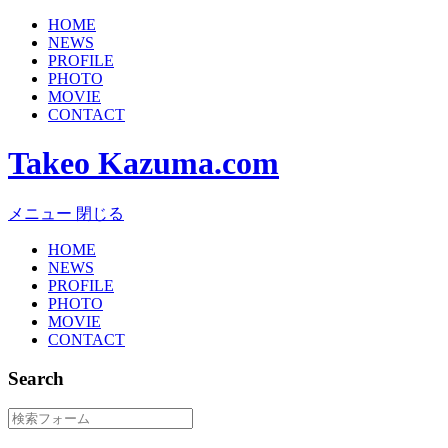
HOME
NEWS
PROFILE
PHOTO
MOVIE
CONTACT
Takeo Kazuma.com
メニュー
閉じる
HOME
NEWS
PROFILE
PHOTO
MOVIE
CONTACT
Search