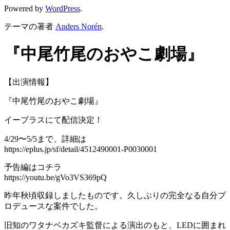
Powered by
WordPress
.
テーマの著者
Anders Norén
.
『中尾竹尾のおやこ劇場』
【出演情報】
『中尾竹尾のおやこ劇場』
イープラスにて配信決定！
4/29〜5/5まで、詳細は
https://eplus.jp/sf/detail/4512490001-P0030001
予告編はコチラ
https://youtu.be/gVo3VS369pQ
昨年秋頃収録しましたものです。久しぶりの完全なる自分プ
ロデュースな案件でした。
旧知のワタナベカズキ監督による演出のもと、LEDに囲まれ