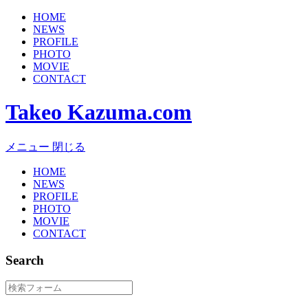
HOME
NEWS
PROFILE
PHOTO
MOVIE
CONTACT
Takeo Kazuma.com
メニュー
閉じる
HOME
NEWS
PROFILE
PHOTO
MOVIE
CONTACT
Search