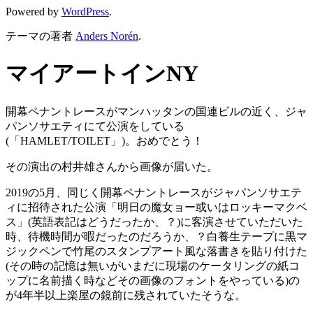
Powered by
WordPress
.
テーマの著者
Anders Norén
.
マイアートインNY
開幕ペナントレースがマンハッタンの国連ビルの近く、ジャ
パンソサエティにて公演をしている
(「HAMLET/TOILET」)。おめでとう！
その演出の村井雄さんから画像が届いた。
2019の5月、同じく開幕ペナントレースがジャパンソサエテ
ィに招待された公演「明日の魔女ョー或いはロッキーマクベ
ス」(英語表記はどうだったか、？)に客演させていただいた
時、待機時間が暇だったのだろうか、？白養生テープに黒マ
ジックペンで竹尾のスタンプアート風な落書きを貼り付けた
(その時の記憶は無いがいまだに現場のケータリングの紙コ
ップに名前描く時などその画像のフォントをやっている)の
が4年半以上楽屋の鏡前に残されていたそうな。