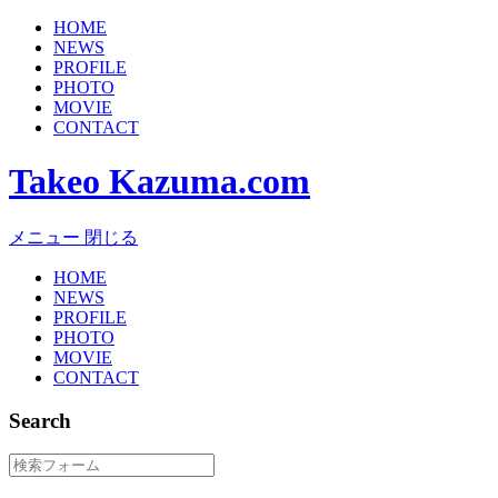
HOME
NEWS
PROFILE
PHOTO
MOVIE
CONTACT
Takeo Kazuma.com
メニュー
閉じる
HOME
NEWS
PROFILE
PHOTO
MOVIE
CONTACT
Search