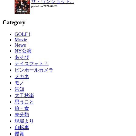
ザ・ワンショット...
posted on 2026/07/25
Category
GOLF !
Movie
News
NY公演
あそび
ナイスフォト！
ピンホールカメラ
メガネ
モノ
告知
大千秋楽
思うこと
旅・食
未分類
現場より
自転車
鑑賞